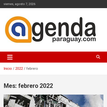
Saltar
viernes, agosto 7, 2026
al
contenido
Actualidad Política Paraguaya
Agenda Paraguay
Inicio
2022
febrero
Mes:
febrero 2022