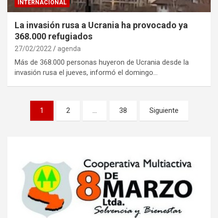
INTERNACIONAL
La invasión rusa a Ucrania ha provocado ya
368.000 refugiados
27/02/2022
agenda
Más de 368.000 personas huyeron de Ucrania desde la
invasión rusa el jueves, informó el domingo…
Navegación
1
2
…
38
Siguiente
de
entradas