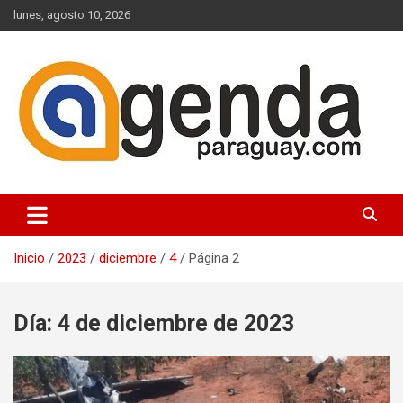
Saltar
lunes, agosto 10, 2026
al
contenido
Actualidad Política Paraguaya
Agenda Paraguay
Inicio
2023
diciembre
4
Página 2
Día:
4 de diciembre de 2023