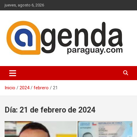
Saltar
jueves, agosto 6, 2026
al
contenido
Actualidad Política Paraguaya
Agenda Paraguay
Inicio
2024
febrero
21
Día:
21 de febrero de 2024