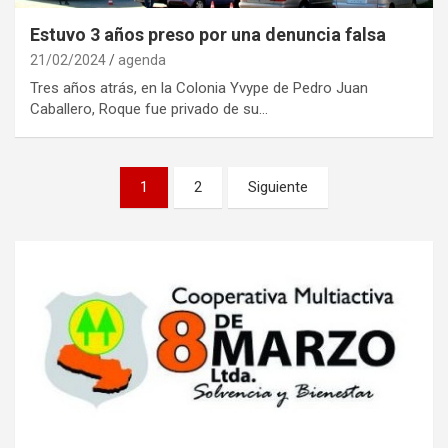
Estuvo 3 años preso por una denuncia falsa
21/02/2024
agenda
Tres años atrás, en la Colonia Yvype de Pedro Juan
Caballero, Roque fue privado de su…
Navegación
1
2
Siguiente
de
entradas