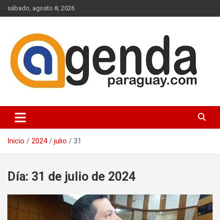
Saltar
sábado, agosto 8, 2026
al
contenido
Actualidad Política Paraguaya
Agenda Paraguay
Inicio
2024
julio
31
Día:
31 de julio de 2024