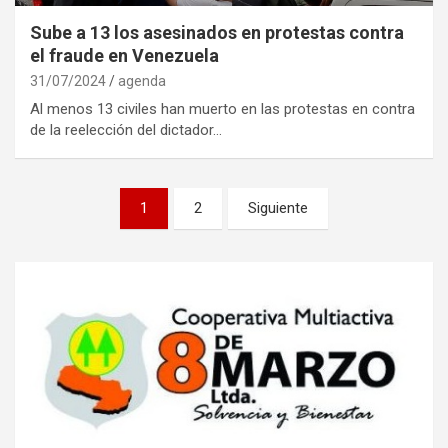
Sube a 13 los asesinados en protestas contra
el fraude en Venezuela
31/07/2024
agenda
Al menos 13 civiles han muerto en las protestas en contra
de la reelección del dictador…
Navegación
1
2
Siguiente
de
entradas