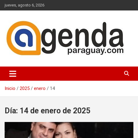
Saltar
jueves, agosto 6, 2026
al
contenido
Actualidad Política Paraguaya
Agenda Paraguay
Inicio
2025
enero
14
Día:
14 de enero de 2025