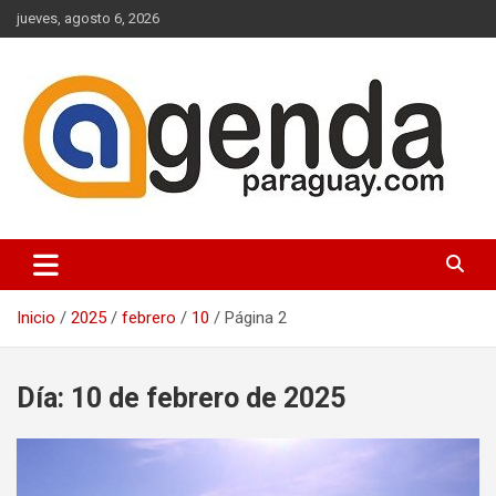
Saltar
jueves, agosto 6, 2026
al
contenido
Actualidad Política Paraguaya
Agenda Paraguay
Inicio
2025
febrero
10
Página 2
Día:
10 de febrero de 2025