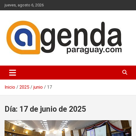
Saltar
jueves, agosto 6, 2026
al
contenido
Actualidad Política Paraguaya
Agenda Paraguay
Inicio
2025
junio
17
Día:
17 de junio de 2025