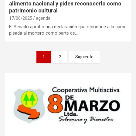
alimento nacional y piden reconocerlo como
patrimonio cultural
17/06/2025
agenda
El Senado aprobó una declaración que reconoce a la carne
pisada al mortero como parte de…
Navegación
1
2
Siguiente
de
entradas