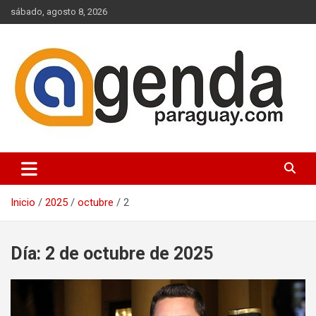
Saltar
sábado, agosto 8, 2026
al
contenido
Actualidad Política Paraguaya
Agenda Paraguay
Inicio
2025
octubre
2
Día:
2 de octubre de 2025