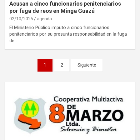
Acusan a cinco funcionarios penitenciarios
por fuga de reos en Minga Guazú
02/10/2025
agenda
El Ministerio Público imputó a cinco funcionarios
penitenciarios por su presunta responsabilidad en la fuga
de…
Navegación
1
2
Siguiente
de
entradas