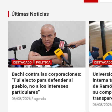
de
entradas
Últimas Noticias
DESTACADO
POLÍTICA
DESTACAD
Bachi contra las corporaciones:
Universi
“Fui electo para defender al
interna t
pueblo, no a los intereses
de Ramó
particulares”
su comp
transpar
06/08/2026
agenda
06/08/2026