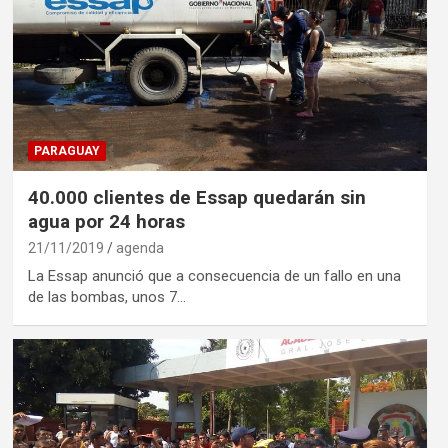
PARAGUAY
40.000 clientes de Essap quedarán sin
agua por 24 horas
21/11/2019
agenda
La Essap anunció que a consecuencia de un fallo en una
de las bombas, unos 7…