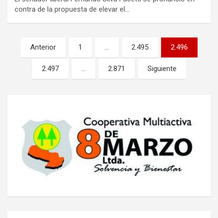
contra de la propuesta de elevar el…
Navegación
Anterior
1
…
2.495
2.496
de
2.497
…
2.871
Siguiente
entradas