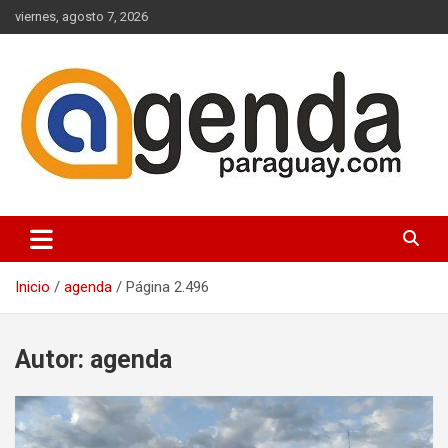
Saltar
viernes, agosto 7, 2026
al
contenido
Actualidad Política Paraguaya
Agenda Paraguay
Inicio
agenda
Página 2.496
Autor:
agenda