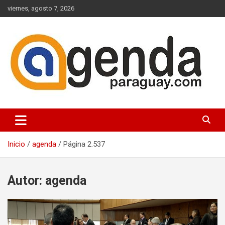
Saltar
viernes, agosto 7, 2026
al
contenido
Actualidad Política Paraguaya
Agenda Paraguay
Inicio
agenda
Página 2.537
Autor:
agenda