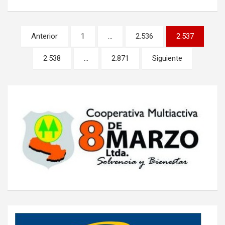
Navegación
Anterior
1
…
2.536
2.537
de
2.538
…
2.871
Siguiente
entradas