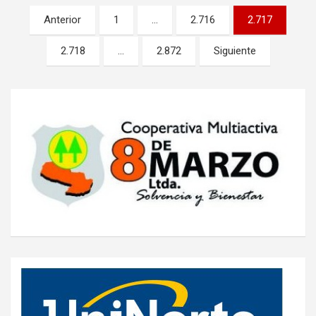
Navegación
Anterior
1
…
2.716
2.717
de
2.718
…
2.872
Siguiente
entradas