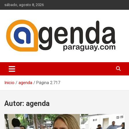
Saltar
sábado, agosto 8, 2026
al
contenido
Actualidad Política Paraguaya
Agenda Paraguay
Inicio
agenda
Página 2.717
Autor:
agenda