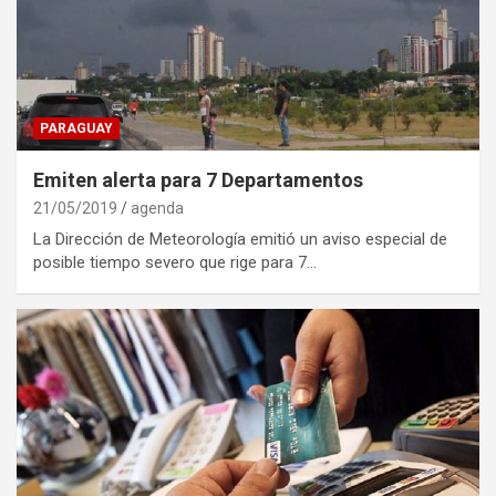
PARAGUAY
Emiten alerta para 7 Departamentos
21/05/2019
agenda
La Dirección de Meteorología emitió un aviso especial de
posible tiempo severo que rige para 7…