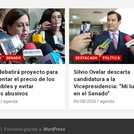
O
SENADO
DESTACADO
POLÍTICA
ebatirá proyecto para
Silvio Ovelar descarta
entar el precio de los
candidatura a la
bles y evitar
Vicepresidencia: “Mi l
s abusivos
en el Senado”
agenda
06/08/2026
agenda
Funciona gracias a:
WordPress