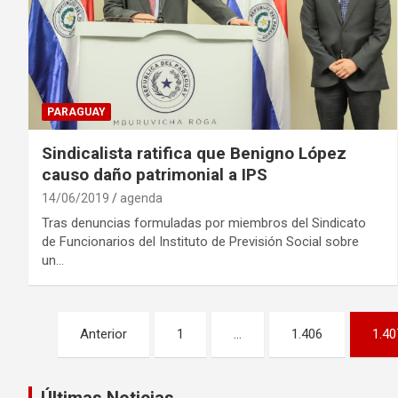
PARAGUAY
Sindicalista ratifica que Benigno López
causo daño patrimonial a IPS
14/06/2019
agenda
Tras denuncias formuladas por miembros del Sindicato
de Funcionarios del Instituto de Previsión Social sobre
un…
Navegación
Anterior
1
…
1.406
1.40
de
Últimas Noticias