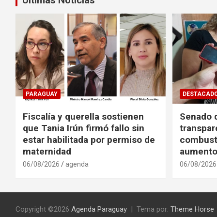
entradas
PARAGUAY
DESTACAD
Fiscalía y querella sostienen
Senado d
que Tania Irún firmó fallo sin
transpar
estar habilitada por permiso de
combusti
maternidad
aumento
06/08/2026
agenda
06/08/2026
Copyright ©2026
Agenda Paraguay
Tema por:
Theme Horse