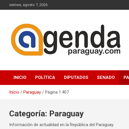
Saltar
viernes, agosto 7, 2026
al
contenido
Actualidad Política Paraguaya
Agenda Paraguay
INICIO
POLÍTICA
DIPUTADOS
SENADO
P
Inicio
Paraguay
Página 1.407
Categoría:
Paraguay
Información de actualidad en la República del Paraguay.