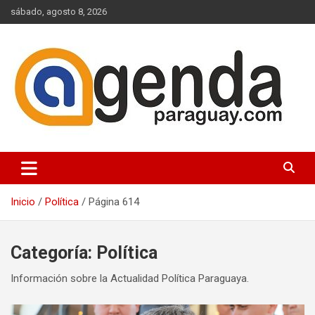
Saltar
sábado, agosto 8, 2026
al
contenido
Actualidad Política Paraguaya
Agenda Paraguay
Inicio
Política
Página 614
Categoría:
Política
Información sobre la Actualidad Política Paraguaya.