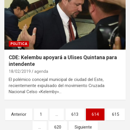
POLÍTICA
CDE: Kelembu apoyará a Ulises Quintana para
intendente
18/02/2019
agenda
El polémico concejal municipal de ciudad del Este,
recientemente expulsado del movimiento Cruzada
Nacional Celso «Kelemby»…
Navegación
Anterior
1
…
613
614
615
de
…
620
Siguiente