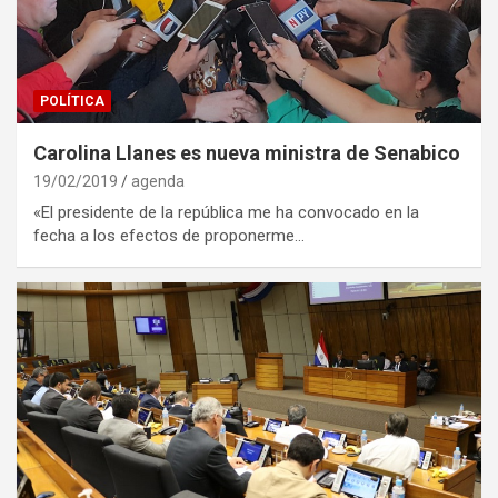
POLÍTICA
Carolina Llanes es nueva ministra de Senabico
19/02/2019
agenda
«El presidente de la república me ha convocado en la
fecha a los efectos de proponerme…