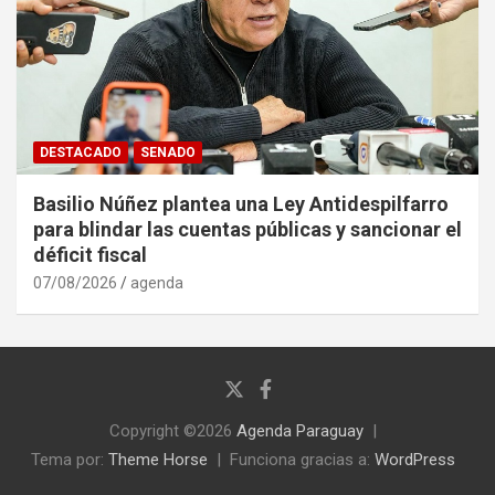
DESTACADO
SENADO
Basilio Núñez plantea una Ley Antidespilfarro
para blindar las cuentas públicas y sancionar el
déficit fiscal
07/08/2026
agenda
Copyright ©2026
Agenda Paraguay
Tema por:
Theme Horse
Funciona gracias a:
WordPress