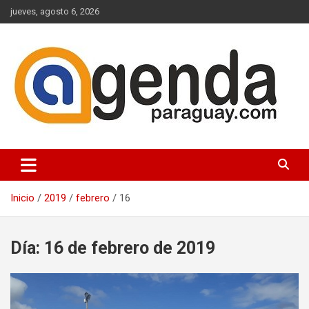
Saltar
jueves, agosto 6, 2026
al
contenido
Actualidad Política Paraguaya
Agenda Paraguay
Inicio
2019
febrero
16
Día:
16 de febrero de 2019