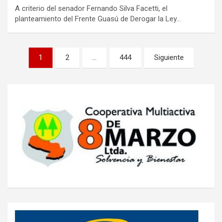
A criterio del senador Fernando Silva Facetti, el
planteamiento del Frente Guasú de Derogar la Ley…
Navegación
1
2
…
444
Siguiente
de
entradas