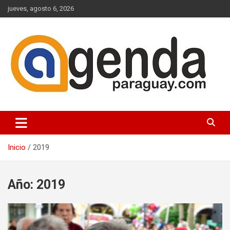
Saltar
jueves, agosto 6, 2026
al
contenido
Actualidad Política Paraguaya
Agenda Paraguay
Inicio
2019
Año:
2019