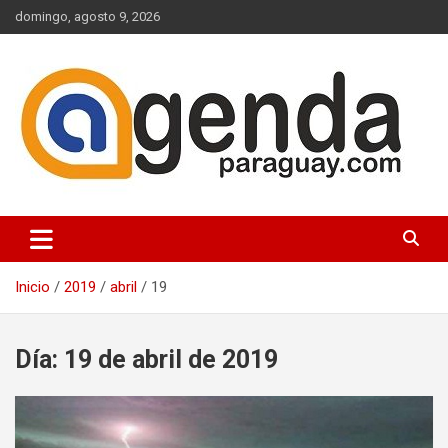
Saltar
domingo, agosto 9, 2026
al
contenido
Actualidad Política Paraguaya
Agenda Paraguay
Inicio
2019
abril
19
Día:
19 de abril de 2019