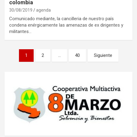
colombia
30/08/2019
agenda
Comunicado mediante, la cancilleria de nuestro país
condena enérgicamente las amenazas de ex dirigentes y
militantes…
Navegación
1
2
…
40
Siguiente
de
entradas