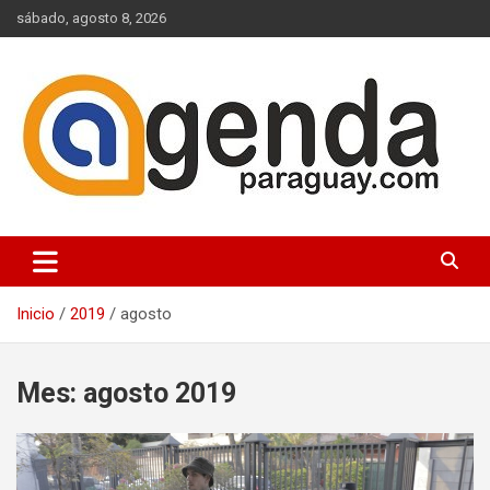
Saltar
sábado, agosto 8, 2026
al
contenido
Actualidad Política Paraguaya
Agenda Paraguay
Inicio
2019
agosto
Mes:
agosto 2019