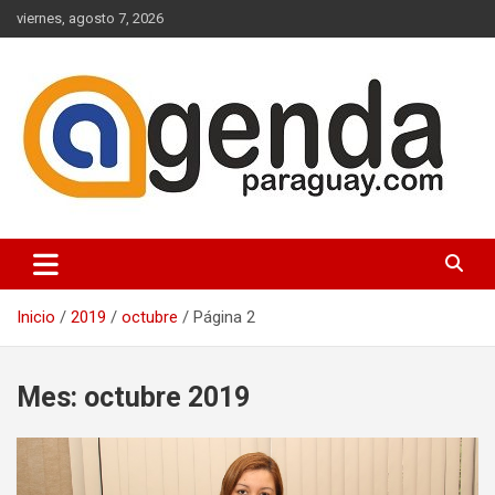
Saltar
viernes, agosto 7, 2026
al
contenido
Actualidad Política Paraguaya
Agenda Paraguay
Inicio
2019
octubre
Página 2
Mes:
octubre 2019