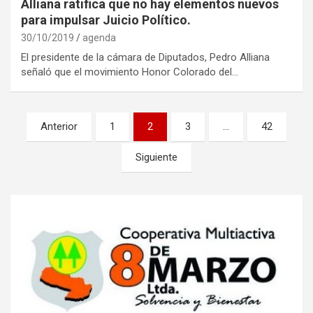
Alliana ratifica que no hay elementos nuevos
para impulsar Juicio Político.
30/10/2019
agenda
El presidente de la cámara de Diputados, Pedro Alliana
señaló que el movimiento Honor Colorado del…
Navegación
Anterior
1
2
3
…
42
de
Siguiente
entradas