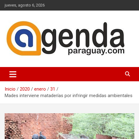
Saltar
jueves, agosto 6, 2026
al
contenido
Actualidad Política Paraguaya
Agenda Paraguay
Inicio
2020
enero
31
Mades interviene mataderías por infringir medidas ambientales