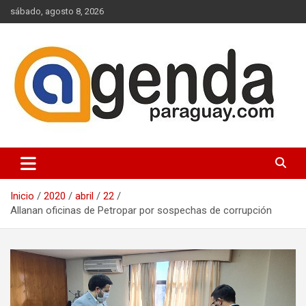
Saltar
sábado, agosto 8, 2026
al
contenido
Actualidad Política Paraguaya
Agenda Paraguay
Inicio
2020
abril
22
Allanan oficinas de Petropar por sospechas de corrupción