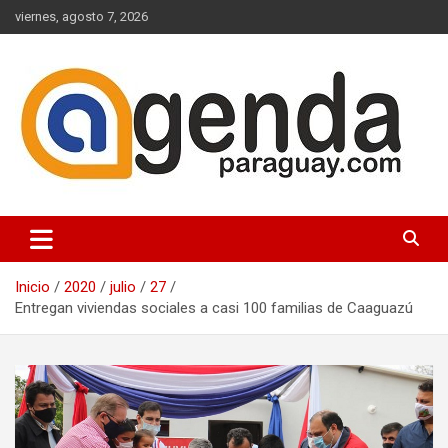
Saltar
viernes, agosto 7, 2026
al
contenido
Actualidad Política Paraguaya
Agenda Paraguay
Inicio
2020
julio
27
Entregan viviendas sociales a casi 100 familias de Caaguazú