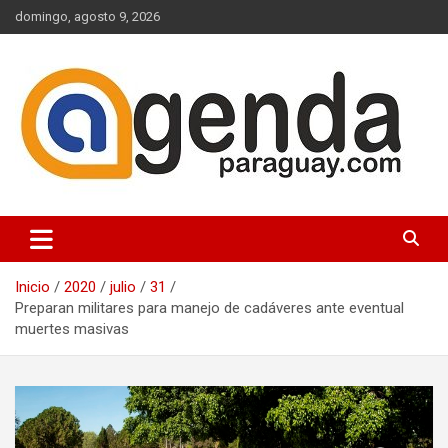
Saltar
domingo, agosto 9, 2026
al
contenido
Actualidad Política Paraguaya
Agenda Paraguay
Inicio
2020
julio
31
Preparan militares para manejo de cadáveres ante eventual
muertes masivas