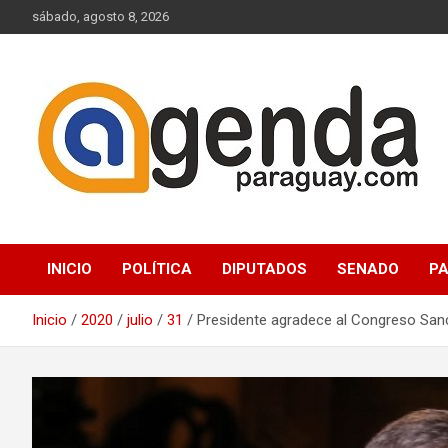
Saltar
sábado, agosto 8, 2026
al
contenido
Actualidad Política Paraguaya
Agenda Paraguay
INICIO
POLÍTICA
DIPUTADOS
SENADO
P
Inicio
2020
julio
31
Presidente agradece al Congreso Sanc