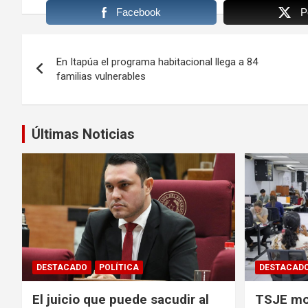
Facebook
P
Navegación
En Itapúa el programa habitacional llega a 84
de
familias vulnerables
entradas
Últimas Noticias
DESTACADO
POLÍTICA
DESTACAD
El juicio que puede sacudir al
TSJE mov