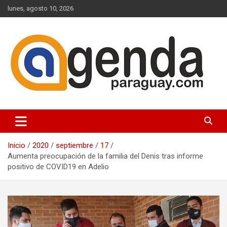
Saltar
lunes, agosto 10, 2026
al
contenido
Actualidad Política Paraguaya
Agenda Paraguay
Inicio
2020
septiembre
17
Aumenta preocupación de la familia del Denis tras informe
positivo de COVID19 en Adelio