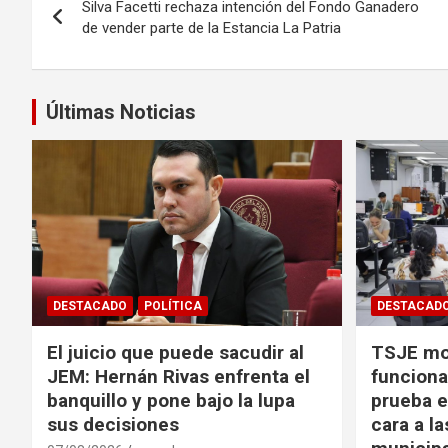
Silva Facetti rechaza intención del Fondo Ganadero
de
de vender parte de la Estancia La Patria
entradas
Últimas Noticias
DESTACADO
POLÍTICA
DESTACAD
El juicio que puede sacudir al
TSJE mov
JEM: Hernán Rivas enfrenta el
funciona
banquillo y pone bajo la lupa
prueba e
sus decisiones
cara a l