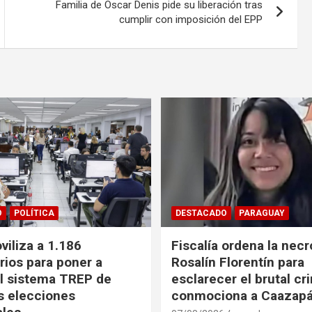
Familia de Oscar Denis pide su liberación tras
cumplir con imposición del EPP
O
POLÍTICA
DESTACADO
PARAGUAY
iliza a 1.186
Fiscalía ordena la necr
rios para poner a
Rosalín Florentín para
l sistema TREP de
esclarecer el brutal c
as elecciones
conmociona a Caazap