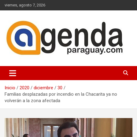
Saltar
viernes, agosto 7, 2026
al
contenido
Actualidad Política Paraguaya
Agenda Paraguay
Inicio
2020
diciembre
30
Familias desplazadas por incendio en la Chacarita ya no
volverán a la zona afectada