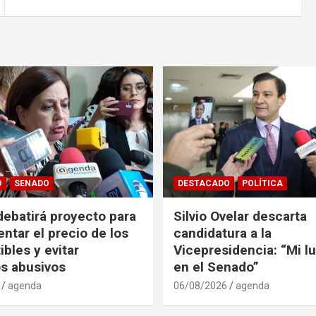
O
SENADO
DESTACADO
POLÍTICA
ebatirá proyecto para
Silvio Ovelar descarta
entar el precio de los
candidatura a la
bles y evitar
Vicepresidencia: “Mi l
s abusivos
en el Senado”
agenda
06/08/2026
agenda