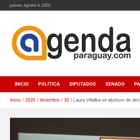
Saltar
jueves, agosto 6, 2026
al
contenido
Actualidad Política Paraguaya
Agenda Paraguay
INICIO
POLÍTICA
DIPUTADOS
SENADO
P
Inicio
2020
diciembre
30
Laura Villalba se abstuvo de dec