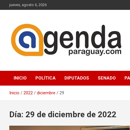
Saltar
jueves, agosto 6, 2026
al
contenido
Actualidad Política Paraguaya
Agenda Paraguay
INICIO
POLÍTICA
DIPUTADOS
SENADO
P
Inicio
2022
diciembre
29
Día:
29 de diciembre de 2022