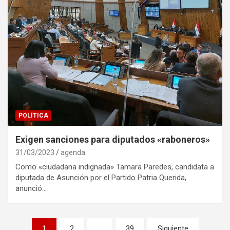
POLÍTICA
Exigen sanciones para diputados «raboneros»
31/03/2023
agenda
Como «ciudadana indignada» Tamara Paredes, candidata a
diputada de Asunción por el Partido Patria Querida,
anunció…
Navegación
1
2
…
39
Siguiente