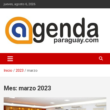
Saltar
jueves, agosto 6, 2026
al
contenido
Actualidad Política Paraguaya
Agenda Paraguay
Inicio
2023
marzo
Mes:
marzo 2023