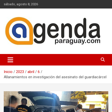
Saltar
sábado, agosto 8, 2026
al
contenido
Actualidad Política Paraguaya
Agenda Paraguay
Inicio
2023
abril
6
Allanamientos en investigación del asesinato del guardiacárcel