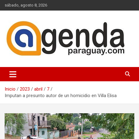
Saltar
sábado, agosto 8, 2026
al
contenido
Actualidad Política Paraguaya
Agenda Paraguay
Inicio
2023
abril
7
Imputan a presunto autor de un homicidio en Villa Elisa