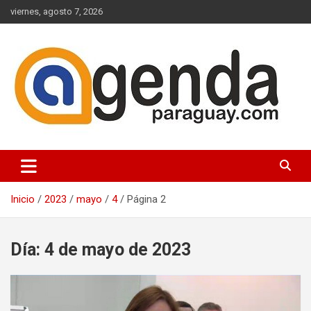
Saltar
viernes, agosto 7, 2026
al
contenido
Actualidad Política Paraguaya
Agenda Paraguay
Inicio
2023
mayo
4
Página 2
Día:
4 de mayo de 2023