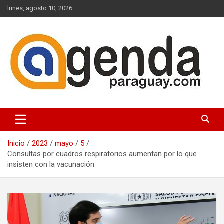
Saltar
lunes, agosto 10, 2026
al
contenido
Actualidad Política Paraguaya
Agenda Paraguay
Inicio
2023
mayo
5
Consultas por cuadros respiratorios aumentan por lo que
insisten con la vacunación