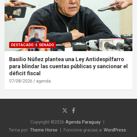
DESTACADO
SENADO
Basilio Núñez plantea una Ley Antidespilfarro
para blindar las cuentas públicas y sancionar el
déficit fiscal
07/08/2026
agenda
Copyright ©2026
Agenda Paraguay
Tema por:
Theme Horse
Funciona gracias a:
WordPress