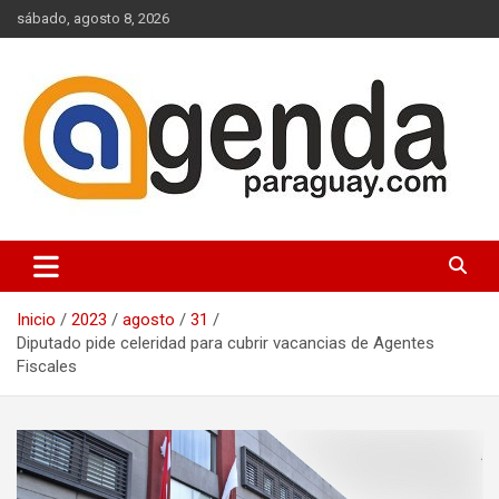
Saltar
sábado, agosto 8, 2026
al
contenido
Actualidad Política Paraguaya
Agenda Paraguay
Inicio
2023
agosto
31
Diputado pide celeridad para cubrir vacancias de Agentes
Fiscales