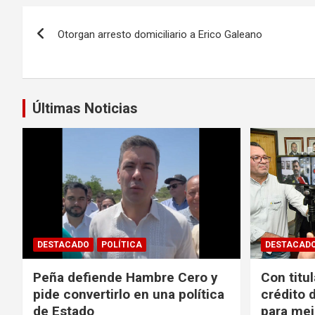
Navegación
Otorgan arresto domiciliario a Erico Galeano
de
entradas
Últimas Noticias
DESTACADO
POLÍTICA
DESTACAD
Peña defiende Hambre Cero y
Con titu
pide convertirlo en una política
crédito 
de Estado
para me