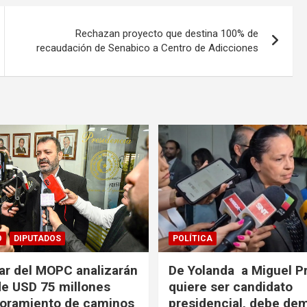
Rechazan proyecto que destina 100% de
recaudación de Senabico a Centro de Adicciones
O
DIPUTADOS
POLÍTICA
lar del MOPC analizarán
De Yolanda a Miguel Pr
de USD 75 millones
quiere ser candidato
joramiento de caminos
presidencial, debe de