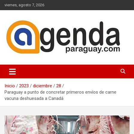
Saltar
viernes, agosto 7, 2026
al
contenido
Actualidad Política Paraguaya
Agenda Paraguay
Inicio
2023
diciembre
28
Paraguay a punto de concretar primeros envíos de carne
vacuna deshuesada a Canadá