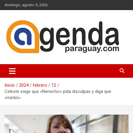
Saltar
domingo, agosto 9, 2026
al
contenido
Actualidad Política Paraguaya
Agenda Paraguay
Inicio
2024
febrero
12
Celeste exige que «Nenecho» pida disculpas y diga que
«mintió»