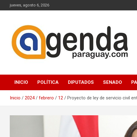
Saltar
jueves, agosto 6, 2026
al
contenido
Actualidad Política Paraguaya
Agenda Paraguay
INICIO
POLÍTICA
DIPUTADOS
SENADO
P
Inicio
2024
febrero
12
Proyecto de ley de servicio civil 