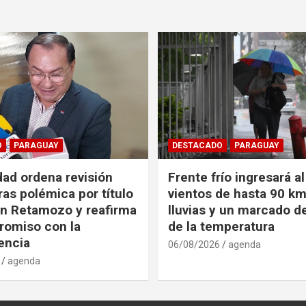
O
PARAGUAY
DESTACADO
PARAGUAY
dad ordena revisión
Frente frío ingresará a
ras polémica por título
vientos de hasta 90 km
n Retamozo y reafirma
lluvias y un marcado 
romiso con la
de la temperatura
encia
06/08/2026
agenda
agenda