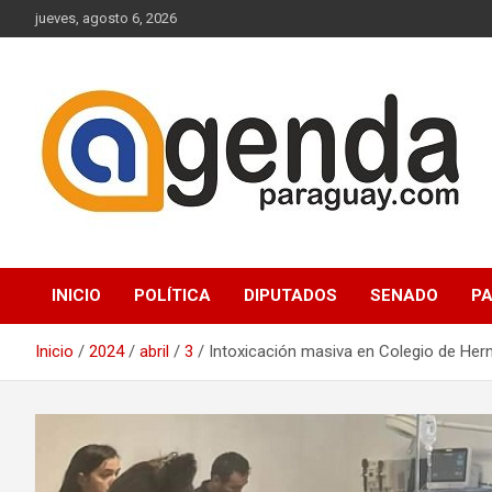
Saltar
jueves, agosto 6, 2026
al
contenido
Actualidad Política Paraguaya
Agenda Paraguay
INICIO
POLÍTICA
DIPUTADOS
SENADO
P
Inicio
2024
abril
3
Intoxicación masiva en Colegio de Her