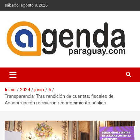
Saltar
sábado, agosto 8, 2026
al
contenido
Actualidad Política Paraguaya
Agenda Paraguay
Inicio
2024
junio
5
Transparencia: Tras rendición de cuentas, fiscales de
Anticorrupción recibieron reconocimiento público