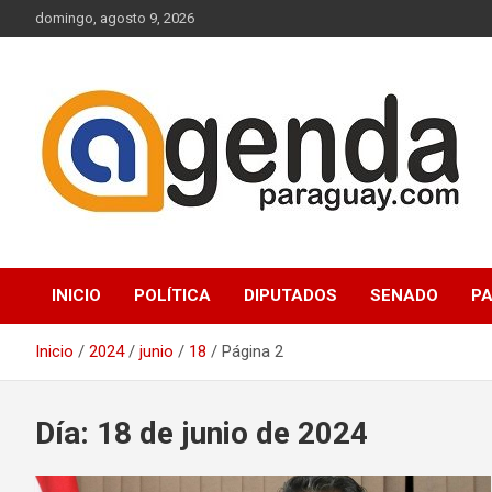
Saltar
domingo, agosto 9, 2026
al
contenido
Actualidad Política Paraguaya
Agenda Paraguay
INICIO
POLÍTICA
DIPUTADOS
SENADO
P
Inicio
2024
junio
18
Página 2
Día:
18 de junio de 2024