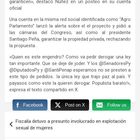
garanticen», destacó Núñez en un posteo en su cuenta
oficial.
Una cuenta en la misma red social identificada como “Agro
Parlamento” lanzó la alerta sobre el el proyecto y pidió a
las cámaras del Congreso, así como al presidente
Santiago Peña, garantizar la propiedad privada, rechazando
la propuesta.
«Quien es este engendro? Como va pedir derogar una ley
tan importante. Que se deje de joder. Y los @SenadoresPy
@DiputadosPy y @SantiPenap esperamos no se presten a
este tipo de pedidos.. la única ley que trajo paz al país. Y
payasos como este la quieren derogar. Populista barato!»,
expresa el texto compartido en X.
Facebook
Post on X
Follow us
Navegación
Fiscalía detuvo a presunto involucrado en explotación
de
sexual de mujeres
entradas