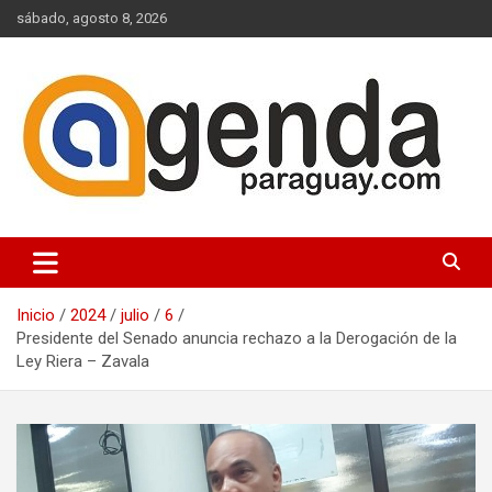
Saltar
sábado, agosto 8, 2026
al
contenido
Actualidad Política Paraguaya
Agenda Paraguay
Inicio
2024
julio
6
Presidente del Senado anuncia rechazo a la Derogación de la
Ley Riera – Zavala