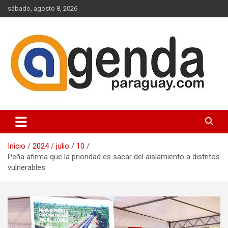
Saltar
sábado, agosto 8, 2026
al
contenido
Actualidad Política Paraguaya
Agenda Paraguay
Inicio
2024
julio
10
Peña afirma que la prioridad es sacar del aislamiento a distritos
vulnerables