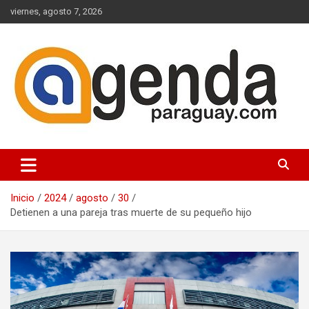
Saltar
viernes, agosto 7, 2026
al
contenido
Actualidad Política Paraguaya
Agenda Paraguay
Inicio
2024
agosto
30
Detienen a una pareja tras muerte de su pequeño hijo