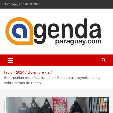
Saltar
domingo, agosto 9, 2026
al
contenido
Actualidad Política Paraguaya
Agenda Paraguay
Inicio
2024
diciembre
2
Acompañan modificaciones del Senado al proyecto de ley
sobre armas de fuego