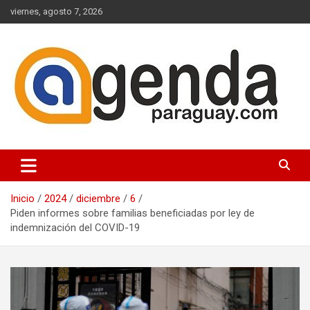
Saltar
viernes, agosto 7, 2026
al
contenido
Actualidad Política Paraguaya
Agenda Paraguay
Inicio
2024
diciembre
6
Piden informes sobre familias beneficiadas por ley de
indemnización del COVID-19