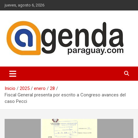
Saltar
jueves, agosto 6, 2026
al
contenido
Actualidad Política Paraguaya
Agenda Paraguay
Inicio
2025
enero
28
Fiscal General presenta por escrito a Congreso avances del
caso Pecci