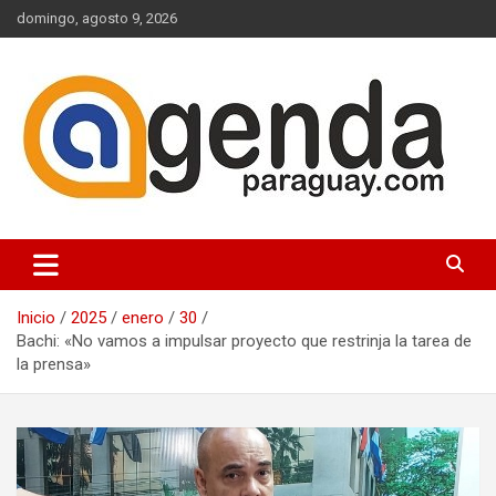
Saltar
domingo, agosto 9, 2026
al
contenido
Actualidad Política Paraguaya
Agenda Paraguay
Inicio
2025
enero
30
Bachi: «No vamos a impulsar proyecto que restrinja la tarea de
la prensa»